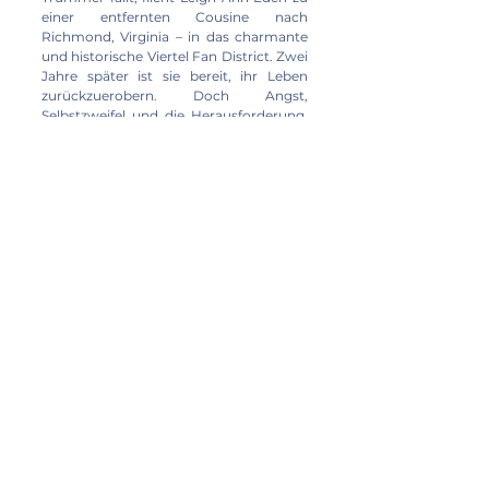
einer entfernten Cousine nach
Richmond, Virginia – in das charmante
und historische Viertel Fan District. Zwei
Jahre später ist sie bereit, ihr Leben
zurückzuerobern. Doch Angst,
Selbstzweifel und die Herausforderung,
wieder ins Leben zurückzufinden, halten
sie zurück.
In Ein Herz Darüber Hinaus kämpft eine
Frau darum, wieder festen Boden unter
den Füßen zu spüren – doch sie braucht
Hilfe. Und diese Hilfe kommt… aus
unerwarteter Richtung.