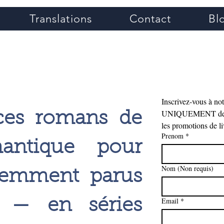
Translations
Contact
Bl
Grace Greene
Inscrivez-vous à notr
UNIQUEMENT des e-m
ces romans de
les promotions de li
Prenom
*
mantique pour
Nom (Non requis)
emment parus
s — en séries
Email
*