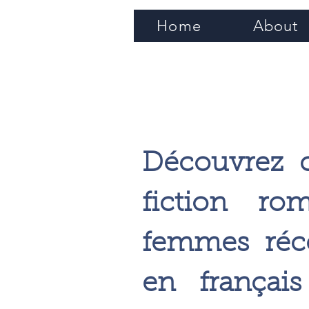
Home
About
Découvrez 
fiction ro
femmes réc
en françai